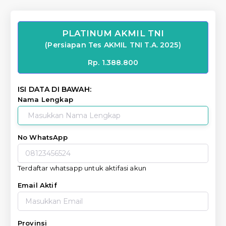
PLATINUM AKMIL TNI
(Persiapan Tes AKMIL TNI T.A. 2025)
Rp. 1.388.800
ISI DATA DI BAWAH:
Nama Lengkap
No WhatsApp
Terdaftar whatsapp untuk aktifasi akun
Email Aktif
Provinsi